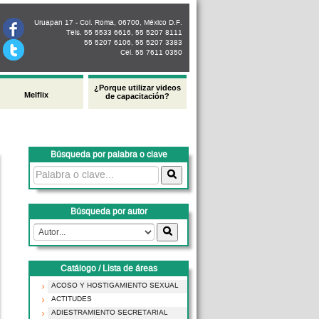
Uruapan 17 - Col. Roma, 06700, México D.F.
Tels. 55 5533 6616, 55 5207 8111
55 5207 6106, 55 5207 3383
Cel. 55 7611 0350
¿Porque utilizar videos
Melflix
de capacitación?
Búsqueda por palabra o clave
Búsqueda por autor
Catálogo / Lista de áreas
ACOSO Y HOSTIGAMIENTO SEXUAL
ACTITUDES
ADIESTRAMIENTO SECRETARIAL