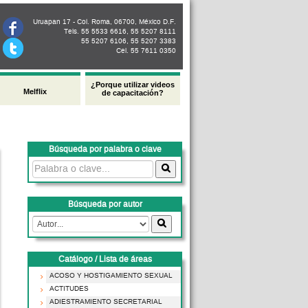
Uruapan 17 - Col. Roma, 06700, México D.F.
Tels. 55 5533 6616, 55 5207 8111
55 5207 6106, 55 5207 3383
Cel. 55 7611 0350
¿Porque utilizar videos
Melflix
de capacitación?
Búsqueda por palabra o clave
Búsqueda por autor
Catálogo / Lista de áreas
ACOSO Y HOSTIGAMIENTO SEXUAL
ACTITUDES
ADIESTRAMIENTO SECRETARIAL