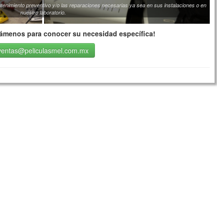
tenimiento preventivo y/o las reparaciones necesarias ya sea en sus instalaciones o en
nuestro laboratorio.
lámenos para conocer su necesidad específica!
ventas@peliculasmel.com.mx