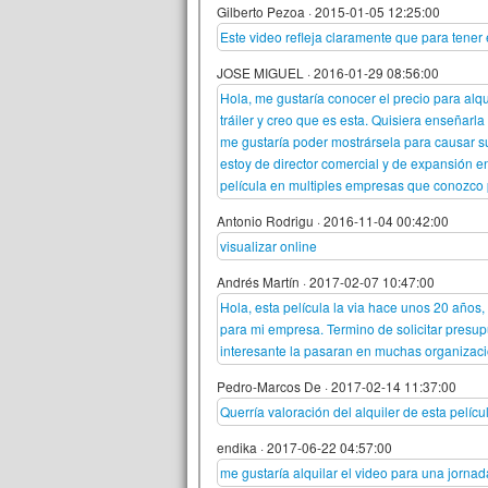
Gilberto Pezoa
·
2015-01-05 12:25:00
Este video refleja claramente que para tener
JOSE MIGUEL
·
2016-01-29 08:56:00
Hola, me gustaría conocer el precio para alq
tráiler y creo que es esta. Quisiera enseña
me gustaría poder mostrársela para causar su
estoy de director comercial y de expansión e
película en multiples empresas que conozco 
Antonio Rodrigu
·
2016-11-04 00:42:00
visualizar online
Andrés Martín
·
2017-02-07 10:47:00
Hola, esta película la via hace unos 20 año
para mi empresa. Termino de solicitar presu
interesante la pasaran en muchas organizac
Pedro-Marcos De
·
2017-02-14 11:37:00
Querría valoración del alquiler de esta pelíc
endika
·
2017-06-22 04:57:00
me gustaría alquilar el video para una jorna