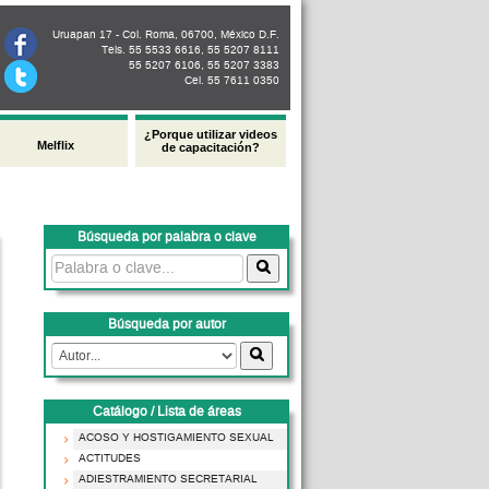
Uruapan 17 - Col. Roma, 06700, México D.F.
Tels. 55 5533 6616, 55 5207 8111
55 5207 6106, 55 5207 3383
Cel. 55 7611 0350
¿Porque utilizar videos
Melflix
de capacitación?
Búsqueda por palabra o clave
Búsqueda por autor
Catálogo / Lista de áreas
ACOSO Y HOSTIGAMIENTO SEXUAL
ACTITUDES
ADIESTRAMIENTO SECRETARIAL